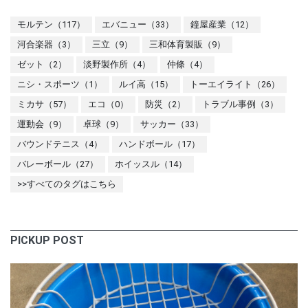
モルテン（117）
エバニュー（33）
鐘屋産業（12）
河合楽器（3）
三立（9）
三和体育製販（9）
ゼット（2）
淡野製作所（4）
仲條（4）
ニシ・スポーツ（1）
ルイ高（15）
トーエイライト（26）
ミカサ（57）
エコ（0）
防災（2）
トラブル事例（3）
運動会（9）
卓球（9）
サッカー（33）
バウンドテニス（4）
ハンドボール（17）
バレーボール（27）
ホイッスル（14）
>>すべてのタグはこちら
PICKUP POST