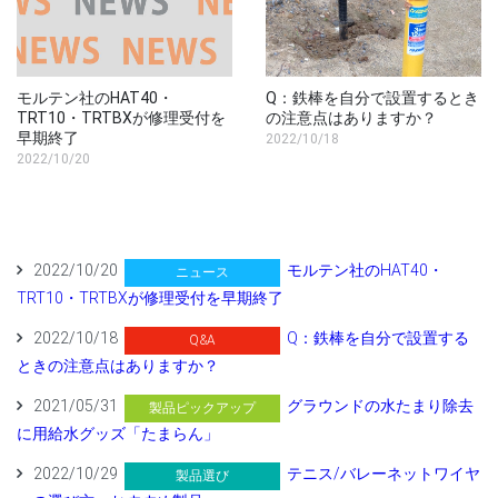
モルテン社のHAT40・
Q：鉄棒を自分で設置するとき
TRT10・TRTBXが修理受付を
の注意点はありますか？
早期終了
2022/10/18
2022/10/20
2022/10/20
モルテン社のHAT40・
ニュース
TRT10・TRTBXが修理受付を早期終了
2022/10/18
Q：鉄棒を自分で設置する
Q&A
ときの注意点はありますか？
2021/05/31
グラウンドの水たまり除去
製品ピックアップ
に用給水グッズ「たまらん」
2022/10/29
テニス/バレーネットワイヤ
製品選び