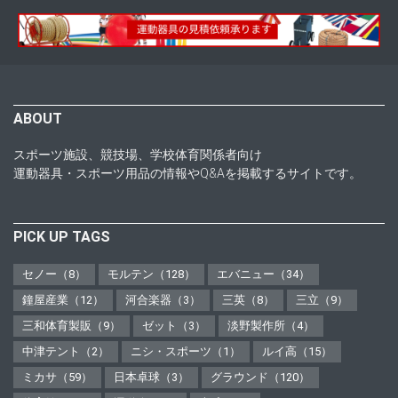
ABOUT
スポーツ施設、競技場、学校体育関係者向け
運動器具・スポーツ用品の情報やQ&Aを掲載するサイトです。
PICK UP TAGS
セノー（8）
モルテン（128）
エバニュー（34）
鐘屋産業（12）
河合楽器（3）
三英（8）
三立（9）
三和体育製販（9）
ゼット（3）
淡野製作所（4）
中津テント（2）
ニシ・スポーツ（1）
ルイ高（15）
ミカサ（59）
日本卓球（3）
グラウンド（120）