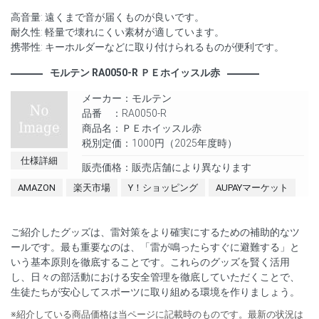
高音量: 遠くまで音が届くものが良いです。
耐久性: 軽量で壊れにくい素材が適しています。
携帯性: キーホルダーなどに取り付けられるものが便利です。
モルテン RA0050-R ＰＥホイッスル赤
メーカー：モルテン
品番 ：RA0050-R
商品名：ＰＥホイッスル赤
税別定価：1000円（2025年度時）
仕様詳細
販売価格：販売店舗により異なります
AMAZON
楽天市場
Y！ショッピング
AUPAYマーケット
ご紹介したグッズは、雷対策をより確実にするための補助的なツ
ールです。最も重要なのは、「雷が鳴ったらすぐに避難する」と
いう基本原則を徹底することです。これらのグッズを賢く活用
し、日々の部活動における安全管理を徹底していただくことで、
生徒たちが安心してスポーツに取り組める環境を作りましょう。
※紹介している商品価格は当ページに記載時のものです。最新の状況は