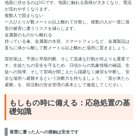
地面に伏せるのはNGです。地面に触れる面積が大きくなり、電流
が流れやすくなります。
複数人で固まらない
一人ひとりが数メートル以上離れて分散し、複数の人が一度に落
雷の被害に遭うリスクを減らします。
金属製のものから離れる
持っている傘、金属製の水筒、スマートフォンなど、金属製品は
直ちに体から離して数メートル以上離れた場所に置きましょう。
雷対策は、予測と早期判断、そして迅速な行動が何よりも重要で
す。生徒たちの安全を守るため、日頃からの気象情報の確認、生
徒への指導、そして雷鳴が聞こえたら躊躇なく練習を中断し、安
全な場所へ避難するという決断力を持ちましょう。「雷が来たら
避難」を、部活動の安全管理の基本として徹底してください。
もしもの時に備える：応急処置の基
礎知識
落雷に遭った人への接触は安全です