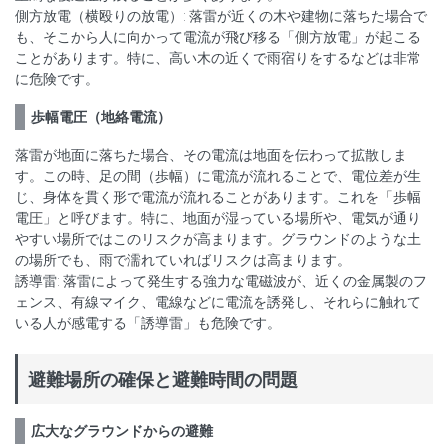
側方放電（横殴りの放電）: 落雷が近くの木や建物に落ちた場合で
も、そこから人に向かって電流が飛び移る「側方放電」が起こる
ことがあります。特に、高い木の近くで雨宿りをするなどは非常
に危険です。
歩幅電圧（地絡電流）
落雷が地面に落ちた場合、その電流は地面を伝わって拡散しま
す。この時、足の間（歩幅）に電流が流れることで、電位差が生
じ、身体を貫く形で電流が流れることがあります。これを「歩幅
電圧」と呼びます。特に、地面が湿っている場所や、電気が通り
やすい場所ではこのリスクが高まります。グラウンドのような土
の場所でも、雨で濡れていればリスクは高まります。
誘導雷: 落雷によって発生する強力な電磁波が、近くの金属製のフ
ェンス、有線マイク、電線などに電流を誘発し、それらに触れて
いる人が感電する「誘導雷」も危険です。
避難場所の確保と避難時間の問題
広大なグラウンドからの避難