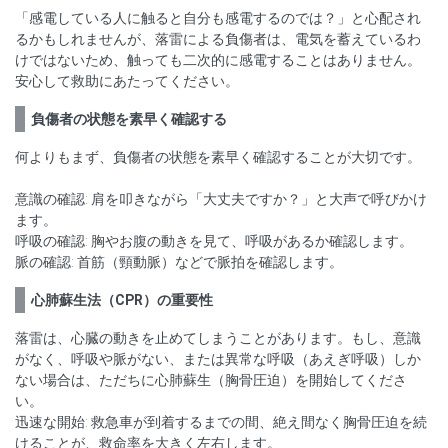
「感電している人に触ると自分も感電するのでは？」と心配され
るかもしれませんが、落雷による負傷者は、電気を蓄えているわ
けではないため、触っても二次的に感電することはありません。
安心して救助にあたってください。
負傷者の状態を素早く確認する
何よりもまず、負傷者の状態を素早く確認することが大切です。
意識の確認: 肩を叩きながら「大丈夫ですか？」と大声で呼びかけ
ます。
呼吸の確認: 胸やお腹の動きを見て、呼吸があるか確認します。
脈の確認: 首筋（頸動脈）などで脈拍を確認します。
心肺蘇生法（CPR）の重要性
落雷は、心臓の動きを止めてしまうことがあります。もし、意識
がなく、呼吸や脈がない、または異常な呼吸（あえぎ呼吸）しか
ない場合は、ただちに心肺蘇生（胸骨圧迫）を開始してくださ
い。
迅速な開始: 救急車が到着するまでの間、絶え間なく胸骨圧迫を続
けることが、救命率を大きく左右します。