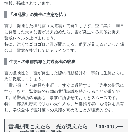
情報が掲載されています。
「積乱雲」の発生に注意を払う
雷は、発達した積乱雲（入道雲）で発生します。空に黒く、垂直
に発達した大きな雲が見え始めたら、雷が発生する兆候と捉え、
警戒レベルを上げましょう。
特に、遠くでゴロゴロと音が聞こえる、稲妻が見えるといった場
合は、雷雲が接近しているサインです。
生徒への事前指導と共通認識の醸成
雷の危険性と、雷が発生した際の行動指針を、事前に生徒たちに
周知徹底しましょう。
「雷が鳴ったら練習を中断し、すぐに避難する」「先生の指示に
従う」など、緊急時の行動の共通認識を持たせることが重要で
す。避難場所の確認も、事前に済ませておくとスムーズです。
特に、部活動顧問ではない先生方や、外部指導者にも情報を共有
し、学校全体で雷対策への意識を高めることが理想的です。
雷鳴が聞こえたら、光が見えたら：「30-30ルー