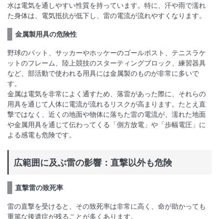
水は電気を通しやすい性質を持っています。特に、汗や雨で濡れ
た身体は、電気抵抗が低下し、雷の電流が流れやすくなります。
金属製用具の危険性
野球のバット、サッカーやホッケーのゴールポスト、テニスラケ
ットのフレーム、陸上競技のスターティングブロック、練習器具
など、部活動で使われる用具には金属製のものが非常に多いで
す。
金属は電気を非常によく通すため、落雷があった際に、それらの
用具を通じて人体に電流が流れるリスクが高まります。たとえ直
撃ではなく、近くの地面や物体に落ちた雷の電流が、濡れた地面
や金属用具を通じて伝わってくる「側方放電」や「歩幅電圧」に
よる感電も危険です。
広範囲に及ぶ雷の影響：直撃以外も危険
直撃雷の致死率
雷の直撃を受けると、その致死率は非常に高く、命が助かっても
重篤な後遺症が残ることが多くあります。