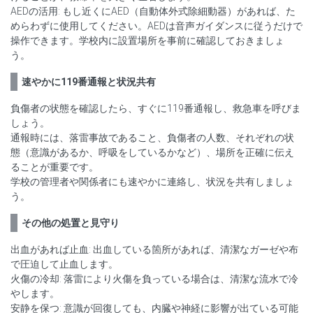
AEDの活用: もし近くにAED（自動体外式除細動器）があれば、た
めらわずに使用してください。AEDは音声ガイダンスに従うだけで
操作できます。学校内に設置場所を事前に確認しておきましょ
う。
速やかに119番通報と状況共有
負傷者の状態を確認したら、すぐに119番通報し、救急車を呼びま
しょう。
通報時には、落雷事故であること、負傷者の人数、それぞれの状
態（意識があるか、呼吸をしているかなど）、場所を正確に伝え
ることが重要です。
学校の管理者や関係者にも速やかに連絡し、状況を共有しましょ
う。
その他の処置と見守り
出血があれば止血: 出血している箇所があれば、清潔なガーゼや布
で圧迫して止血します。
火傷の冷却: 落雷により火傷を負っている場合は、清潔な流水で冷
やします。
安静を保つ: 意識が回復しても、内臓や神経に影響が出ている可能