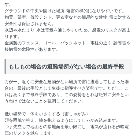
す。
グラウンドの中央や開けた場所: 落雷の標的になりやすいです。
物置、部室、仮設テント、更衣室などの簡易的な建物: 雷に対する
安全性は保証されません。
水辺や水たまり: 水は電気を通しやすいため、感電のリスクが高ま
ります。
金属製のフェンス、ゴール、バックネット、電柱の近く: 誘導雷や
接触雷の危険性があります。
もしもの場合の避難場所がない場合の最終手段
万が一、近くに安全な建物がない場所で雷に遭遇してしまった場
合の、最後の手段として生徒に指導すべき姿勢です。ただし、こ
れはあくまで最終手段であり、この姿勢をとれば絶対に安全とい
うわけではないことを強調してください。
低い姿勢で、体を小さくする（雷しゃがみ）
頭を両腕で抱え、膝を抱えるようにしてしゃがみ込みます。
つま先立ちで地面との接地面を最小限にし、電気が流れる歩幅電
圧のリスクを減らします。