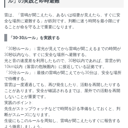
ル」の実践と即時避難
雷は、「雷鳴が聞こえたら、あるいは稲妻が見えたら、すぐに安
全な場所に避難する」が鉄則です。判断に迷う時間を最小限にす
ることが命を守る上で重要になります。
「30-30ルール」を実践する
「30秒ルール」：雷光が見えてから雷鳴が聞こえるまでの時間が
30秒以内なら、すぐに安全な場所へ避難する。
光と音の速度差を利用したもので、30秒以内であれば、雷雲が約
10km以内（落雷の危険圏内）に接近している証拠です。
「30分ルール」：最後の雷鳴が聞こえてから30分は、安全な場所
で待機する。
雷雲は一度通過しても、再び発生したり、活動を再開したりする
ことがあります。安全が確認されるまでは、屋外での活動を再開
しないことが重要です。
実践のポイント:
先生がストップウォッチなどで時間を計る準備をしておくと、判
断がスムーズになります。
生徒にもこのルールを周知し、雷鳴が聞こえたらすぐに報告する
よう徹底しましょう。