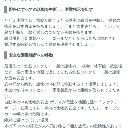
即座にすべての活動を中断し、避難指示を出す
たとえ小雨でも、雷鳴が聞こえたら即座に練習を中断し、避難の
指示を出す勇気を持ちましょう。「まだ大丈夫だろう」という安
易な判断が、取り返しのつかない事態を招きます。
練習用具（金属製バット、ゴールなど）からは直ちに離れさせ、
整理する時間も惜しんで避難を優先させましょう。
安全な避難場所への移動
最優先は「鉄筋コンクリート製の建物内」: 校舎、体育館、武道場
など、雷の電流を地面に流してくれる鉄筋コンクリート製の建物
が最も安全です。
窓や壁から離れ、建物の中心部に移動するよう指示しましょう。
水道の蛇口やコンセント、電化製品からは距離を取らせてくださ
い。
自動車の中も比較的安全: ボディが電流を地面に流す「ファラデー
ケージ」効果により、車内は比較的安全です。ただし、オープン
カーや幌の車は危険です。
絶対に避けてほしい場所:
木の下: 木への落雷が人へ飛び移る「側方放電」の危険性がありま