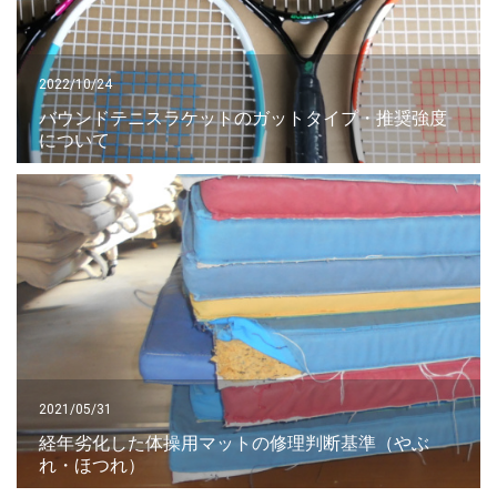
2022/10/24
バウンドテニスラケットのガットタイプ・推奨強度
について
2021/05/31
経年劣化した体操用マットの修理判断基準（やぶ
れ・ほつれ）