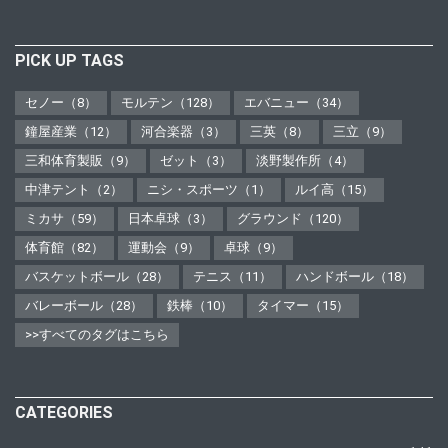
PICK UP TAGS
セノー（8）
モルテン（128）
エバニュー（34）
鐘屋産業（12）
河合楽器（3）
三英（8）
三立（9）
三和体育製販（9）
ゼット（3）
淡野製作所（4）
中津テント（2）
ニシ・スポーツ（1）
ルイ高（15）
ミカサ（59）
日本卓球（3）
グラウンド（120）
体育館（82）
運動会（9）
卓球（9）
バスケットボール（28）
テニス（11）
ハンドボール（18）
バレーボール（28）
鉄棒（10）
タイマー（15）
>>すべてのタグはこちら
CATEGORIES