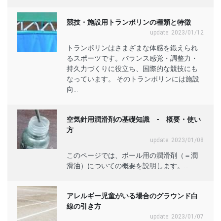
競技・施設用トランポリンの種類と特徴
update: 2023/01/12
トランポリンはさまざまな体感を鍛えられ
るスポーツです。バランス感覚・調整力・
持久力づくりに役立ち、国際的な競技にも
なっています。 そのトランポリンには施設
向...
空気針用潤滑剤の基礎知識 - 概要・使い
方
update: 2023/01/08
このページでは、ボール用の潤滑剤（＝潤
滑油）についての概要を説明します。...
アレルギー児童がいる場合のグラウンド白
線の引き方
update: 2023/01/07