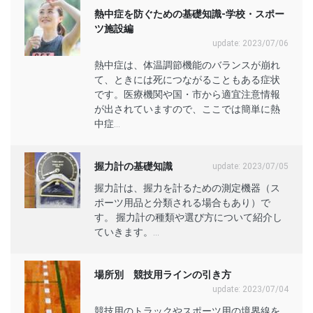
熱中症を防ぐための基礎知識-学校・スポー
ツ施設編
update: 2023/07/06
熱中症は、体温調節機能のバランスが崩れ
て、ときには死につながることもある症状
です。医療機関や国・市から適宜注意情報
が出されていますので、ここでは簡単に熱
中症...
握力計の基礎知識
update: 2023/07/05
握力計は、握力を計るための測定機器（ス
ポーツ用品と分類される場合もあり）で
す。 握力計の種類や選び方について紹介し
ていきます。...
場所別 競技用ラインの引き方
update: 2023/07/04
競技用のトラックやスポーツ用の境界線を