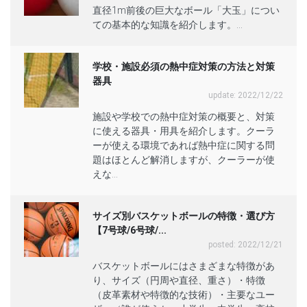
直径1m前後の巨大なボール「大玉」につい
ての基本的な知識を紹介します。...
学校・施設必須の熱中症対策の方法と対策
器具
update: 2022/12/22
施設や学校での熱中症対策の概要と、対策
に使える器具・用具を紹介します。クーラ
ーが使える環境であれば熱中症に関する問
題はほとんど解消しますが、クーラーが使
えな...
サイズ別バスケットボールの特徴・選び方
【7号球/6号球/...
posted: 2022/12/21
バスケットボールにはさまざまな特徴があ
り、サイズ（円周や直径、重さ）・特徴
（皮革素材や特徴的な技術）・主要なユー