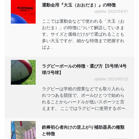
運動会用『大玉（おおだま）』の特徴
update: 2023/04/01
ここでは運動会などで使われる「大玉（お
おだま）」の特徴について解説していきま
す。サイズと価格だけがで選ばれることも
多い大玉ですが、細かな特徴まで把握すれ
ばよ...
ラグビーボールの特徴・選び方【5号球/4号
球/3号球】
update: 2023/03/22
ラグビーは学校の授業などでも取り入れら
れつつある競技で、ボールひとつで始めら
れることからハードルが低いスポーツと言
えます。 ここではラグビーに使用するボー...
鉄棒初心者向けの逆上がり補助器具の種類
と特徴