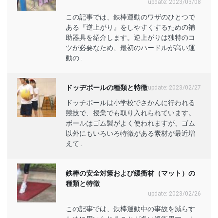
update: 2023/03/08
この記事では、鉄棒運動のワザのひとつで
ある『逆上がり』をしやすくするための補
助器具を紹介します。逆上がりは独特のコ
ツが必要なため、最初のハードルが高い運
動の...
ドッヂボールの種類と特徴
update: 2023/02/27
ドッチボールは小学校でさかんに行われる
競技で、授業でも取り入れられています。
ボールはゴム製がよく使われますが、ゴム
以外にもいろいろ特徴がある素材が最近増
えて...
鉄棒の安全対策および緩衝材（マット）の
種類と特徴
update: 2023/02/26
この記事では、鉄棒運動中の事故を減らす