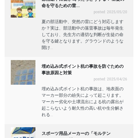
命を守るための雷...
posted: 2025/05/20
夏の部活動中、突然の雷にどう対応します
か？実は、部活動中の落雷事故は毎年発生
しており、先生方の適切な判断が生徒の命
を守る鍵となります。グラウンドのような
開け...
埋め込み式ポイント杭の事故を防ぐための
事故原因と対策
posted: 2025/04/26
埋め込み式ポイント杭の事故は、地表面の
マーカー部分の紛失によって起こります。
マーカー劣化や土壌流出による杭の露出が
起こらないよう耐久性の高い杭や生分解さ
れる...
スポーツ用品メーカーの「モルテン