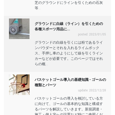
芝のグラウンドにラインを引くための石灰
等...
グラウンドに白線（ライン）を引くための
各種スポーツ用品に...
posted: 2023/01/05
グラウンドの白線を引くには粉であるライ
ンパウダーとそれを入れるライムボック
ス、手押し車のようにして線を引くライン
カーなどが必要です。このページではそれ
らの概...
バスケットゴール導入の基礎知識 - ゴールの
種類とパーツ
update: 2022/12/28
バスケットゴールの導入を検討している方
に向けて、ゴールの基本的な知識と構成す
るパーツを解説していきます。新規調達・
施工・個人宅への設置など時にご参照くだ