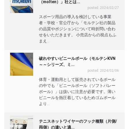
（molten）」社とは...
posted: 2024/02/27
スポーツ用品の導入を検討している事業
者・学校・官公庁から「モルテン社の製品
の品質やポジションについて時折問い合わ
せをいただきます。 小売店からの視点もふ
まえ...
破れやすいビニールボール（モルテンKVN
～～シリーズ、ミ...
posted: 2024/02/06
体育・運動用として販売されているボール
の中でも「ビニールボール（ソフトバレー
ボール）」は扱いに注意が必要です。薄い
ビニールを熱圧着しているためゴムボール
より...
テニスネットワイヤーのフック種類（片側/
両側）の違いと適...