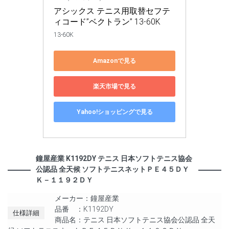
アシックス テニス用取替セフテ
ィコード”ベクトラン” 13-60K
13-60K
Amazonで見る
楽天市場で見る
Yahoo!ショッピングで見る
鐘屋産業 K1192DY テニス 日本ソフトテニス協会
公認品 全天候 ソフトテニスネットＰＥ４５ＤＹ
Ｋ－１１９２ＤＹ
メーカー：鐘屋産業
品番 ：K1192DY
仕様詳細
商品名：テニス 日本ソフトテニス協会公認品 全天