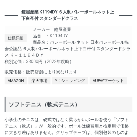
鐘屋産業 K1194DY ６人制バレーボールネット上
下白帯付 スタンダードクラス
メーカー：鐘屋産業
品番 ：K1194DY
仕様詳細
商品名：バレーボール ネット 日本バレーボール協
会公認品 ６人制バレーボールネット上下白帯付 スタンダードクラ
ス Ｋ－１１９４ＤＹ
税別定価：33000円（2023年度時）
販売価格：販売店舗により異なります
AMAZON
楽天市場
Y！ショッピング
AUPAYマーケット
ソフトテニス（軟式テニス）
小学生のテニスは、硬式ではなく柔らかいボールを使う「ソフト
テニス（軟式）」が一般的です。ボールは練習用と検定用で価格
に大きな差はありません。グリップテープは、個別包装のものよ