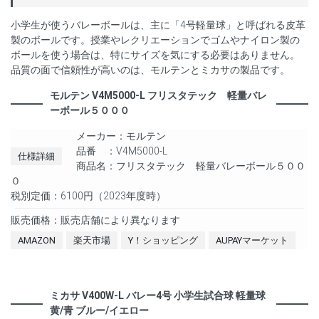
小学生が使うバレーボールは、主に「4号軽量球」と呼ばれる皮革
製のボールです。授業やレクリエーションでゴムやナイロン製の
ボールを使う場合は、特にサイズを気にする必要はありません。
品質の面で信頼性が高いのは、モルテンとミカサの製品です。
モルテン V4M5000-L フリスタテック 軽量バレ
ーボール５０００
メーカー：モルテン
品番 ：V4M5000-L
仕様詳細
商品名：フリスタテック 軽量バレーボール５００
０
税別定価：6100円（2023年度時）
販売価格：販売店舗により異なります
AMAZON
楽天市場
Y！ショッピング
AUPAYマーケット
ミカサ V400W-L バレー4号 小学生試合球 軽量球
黄/青 ブルー/イエロー