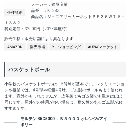
メーカー：鐘屋産業
品番 ：K1382
仕様詳細
商品名：ジュニアサッカーネットＰＥ３６ＷＴ Ｋ－
１３８２
税別定価：32000円（2023年度時）
販売価格：販売店舗により異なります
AMAZON
楽天市場
Y！ショッピング
AUPAYマーケット
バスケットボール
小学校のバスケットボールは、5号球が基本です。レクリエーショ
ンや授業では、4号球や軽量4号球、ゴム製のボールもよく使われ
ます。意外かもしれませんが、皮革製でもゴム製でも重さはほぼ
同じです。屋外での使用が多い場合は、耐久性のあるゴム製がお
すすめです。
モルテン B5C5000 ＪＢ５０００ オレンジ×アイ
ボリー