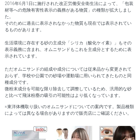
2016年6月1日に施行された改正労働安全衛生法によって、「包装
材等への危険有害性表示の義務がある物質」の種類が拡大しまし
た。
そのために過去に表示されなかった物質も現在では表示されてい
るものがあります。
生活環境に存在する砂の主成分「シリカ（酸化ケイ素）」もその
表示義務に含まれ、オムニサンドもこれを主成分とするために表
示されています。
ただオムニサンドの組成や成分については従来品から変更されて
おらず、学校や公園での砂場や運動場に用いられてきたものと同
種成分です。
微粉末成分を可能な限り除去して調整しているため、汎用的な砂
と比べて飛沫粉塵の吸引の可能性はより低くなっています。
※東洋体機取り扱いのオムニサンドについての案内です。製品種類
によっては異なる場合がありますので販売店にご確認ください。