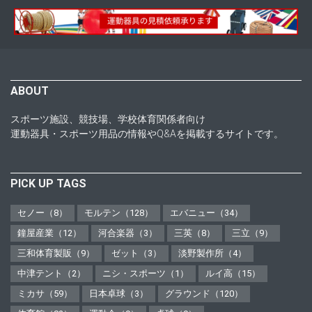
ABOUT
スポーツ施設、競技場、学校体育関係者向け
運動器具・スポーツ用品の情報やQ&Aを掲載するサイトです。
PICK UP TAGS
セノー（8）
モルテン（128）
エバニュー（34）
鐘屋産業（12）
河合楽器（3）
三英（8）
三立（9）
三和体育製販（9）
ゼット（3）
淡野製作所（4）
中津テント（2）
ニシ・スポーツ（1）
ルイ高（15）
ミカサ（59）
日本卓球（3）
グラウンド（120）