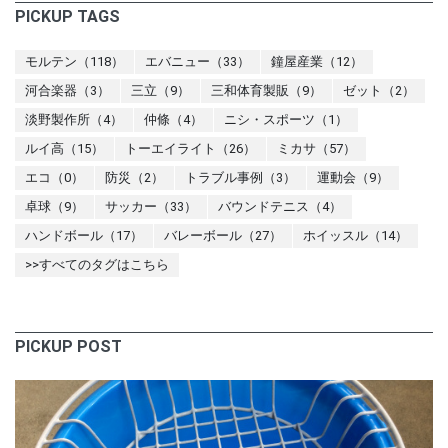
PICKUP TAGS
モルテン（118）
エバニュー（33）
鐘屋産業（12）
河合楽器（3）
三立（9）
三和体育製販（9）
ゼット（2）
淡野製作所（4）
仲條（4）
ニシ・スポーツ（1）
ルイ高（15）
トーエイライト（26）
ミカサ（57）
エコ（0）
防災（2）
トラブル事例（3）
運動会（9）
卓球（9）
サッカー（33）
バウンドテニス（4）
ハンドボール（17）
バレーボール（27）
ホイッスル（14）
>>すべてのタグはこちら
PICKUP POST