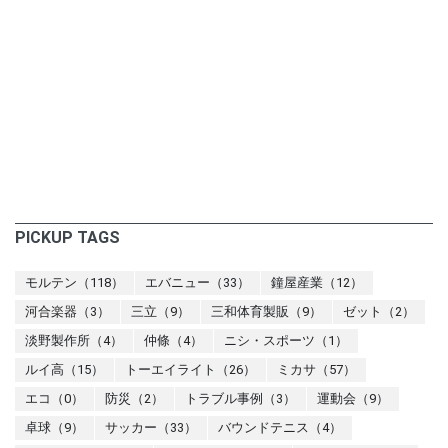
PICKUP TAGS
モルテン（118）
エバニュー（33）
鐘屋産業（12）
河合楽器（3）
三立（9）
三和体育製販（9）
ゼット（2）
淡野製作所（4）
仲條（4）
ニシ・スポーツ（1）
ルイ高（15）
トーエイライト（26）
ミカサ（57）
エコ（0）
防災（2）
トラブル事例（3）
運動会（9）
卓球（9）
サッカー（33）
バウンドテニス（4）