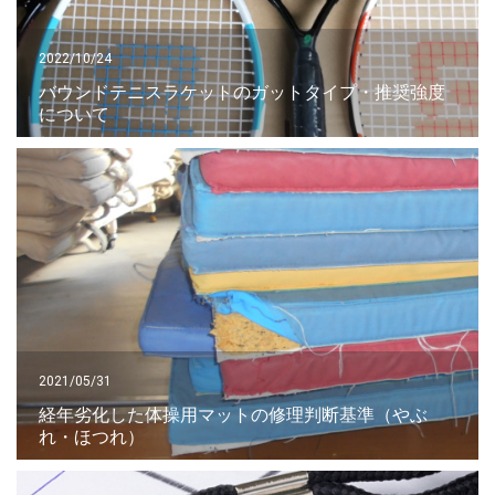
2022/10/24
バウンドテニスラケットのガットタイプ・推奨強度
について
2021/05/31
経年劣化した体操用マットの修理判断基準（やぶ
れ・ほつれ）