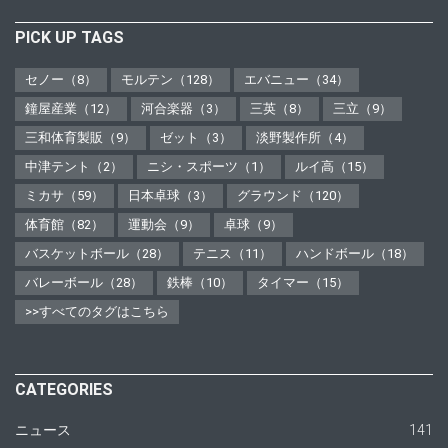
PICK UP TAGS
セノー（8）
モルテン（128）
エバニュー（34）
鐘屋産業（12）
河合楽器（3）
三英（8）
三立（9）
三和体育製販（9）
ゼット（3）
淡野製作所（4）
中津テント（2）
ニシ・スポーツ（1）
ルイ高（15）
ミカサ（59）
日本卓球（3）
グラウンド（120）
体育館（82）
運動会（9）
卓球（9）
バスケットボール（28）
テニス（11）
ハンドボール（18）
バレーボール（28）
鉄棒（10）
タイマー（15）
>>すべてのタグはこちら
CATEGORIES
ニュース
141