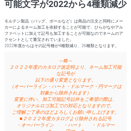
可能文字が2022から4種類減少
モルテン製品（バッグ、ボールなど）は商品の注文と同時にメー
カーによるネーム加工を依頼することが可能で、ひらがなやアル
ファベットに加えて記号も加工することが可能なのでネームのア
クセントとして重宝されていました。
2022年度からはその記号種が4種類減り、26種類となります。
～略～
２０２２年度のカタログ改定時より、ネーム加工可能
な記号が
以下の通り変更となります。
（オーバーライン・ハート・ドルマーク・円マークは
対象から除外されます）
変更に伴い、加工可能記号以外をご希望の際は、
オリジナルロゴ加工での対応となりますので、
ご理解ご了承のほどよろしくお願い申し上げます。
■２０２２年度カタログより除外される記号
・オーバーライン ・ハート ・ドルマー