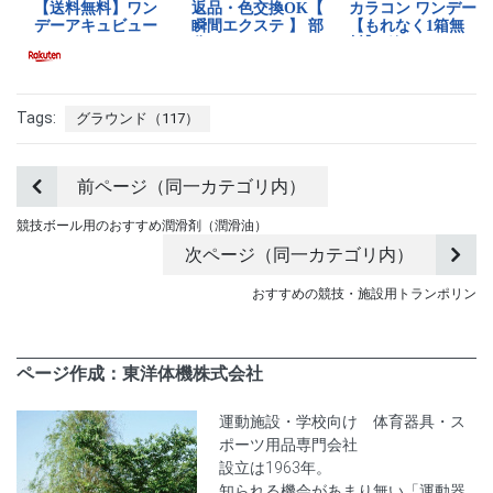
Tags:
グラウンド（117）
前ページ（同一カテゴリ内）
競技ボール用のおすすめ潤滑剤（潤滑油）
次ページ（同一カテゴリ内）
おすすめの競技・施設用トランポリン
ページ作成：東洋体機株式会社
運動施設・学校向け 体育器具・ス
ポーツ用品専門会社
設立は1963年。
知られる機会があまり無い「運動器