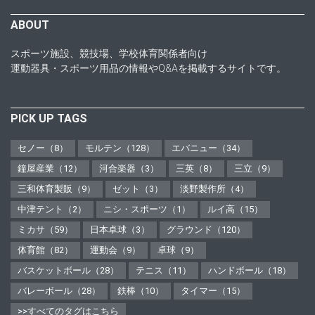
ABOUT
スポーツ施設、競技場、学校体育関係者向け
運動器具・スポーツ用品の情報やQ&Aを掲載するサイトです。
PICK UP TAGS
セノー（8）
モルテン（128）
エバニュー（34）
鐘屋産業（12）
河合楽器（3）
三英（8）
三立（9）
三和体育製販（9）
ゼット（3）
淡野製作所（4）
中津テント（2）
ニシ・スポーツ（1）
ルイ高（15）
ミカサ（59）
日本卓球（3）
グラウンド（120）
体育館（82）
運動会（9）
卓球（9）
バスケットボール（28）
テニス（11）
ハンドボール（18）
バレーボール（28）
鉄棒（10）
タイマー（15）
>>すべてのタグはこちら