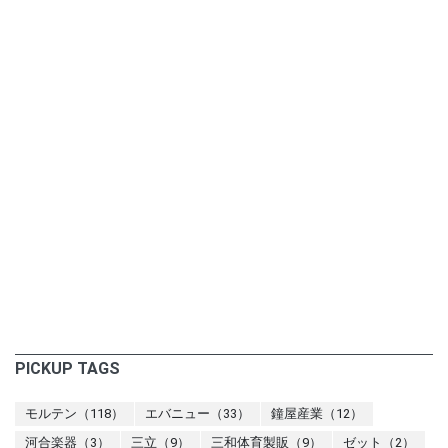
PICKUP TAGS
モルテン（118）
エバニュー（33）
鐘屋産業（12）
河合楽器（3）
三立（9）
三和体育製販（9）
ゼット（2）