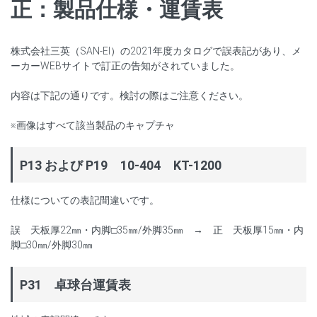
正：製品仕様・運賃表
株式会社三英（SAN-EI）の2021年度カタログで誤表記があり、メ
ーカーWEBサイトで訂正の告知がされていました。
内容は下記の通りです。検討の際はご注意ください。
※画像はすべて該当製品のキャプチャ
P13 および P19 10-404 KT-1200
仕様についての表記間違いです。
誤 天板厚22㎜・内脚□35㎜/外脚35㎜ → 正 天板厚15㎜・内
脚□30㎜/外脚30㎜
P31 卓球台運賃表