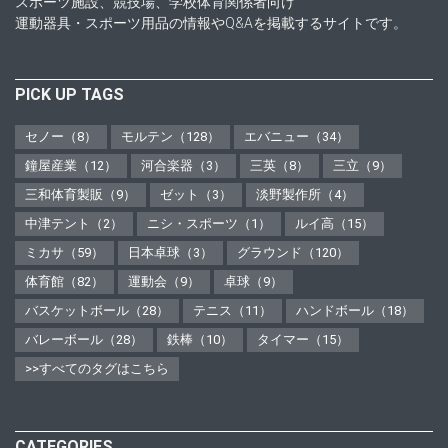
スポーツ施設、競技場、学校体育関係者向け
運動器具・スポーツ用品の情報やQ&Aを掲載するサイトです。
PICK UP TAGS
セノー（8）
モルテン（128）
エバニュー（34）
鐘屋産業（12）
河合楽器（3）
三英（8）
三立（9）
三和体育製販（9）
ゼット（3）
淡野製作所（4）
中津テント（2）
ニシ・スポーツ（1）
ルイ高（15）
ミカサ（59）
日本卓球（3）
グラウンド（120）
体育館（82）
運動会（9）
卓球（9）
バスケットボール（28）
テニス（11）
ハンドボール（18）
バレーボール（28）
鉄棒（10）
タイマー（15）
>>すべてのタグはこちら
CATEGORIES