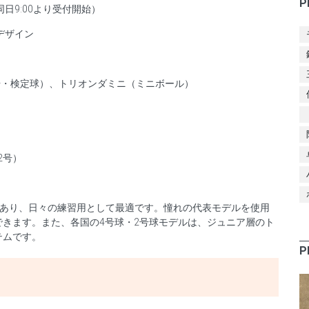
P
日9:00より受付開始）
デザイン
号・検定球）、トリオンダミニ（ミニボール）
）
2号）
）
であり、日々の練習用として最適です。憧れの代表モデルを使用
きます。また、各国の4号球・2号球モデルは、ジュニア層のト
テムです。
P