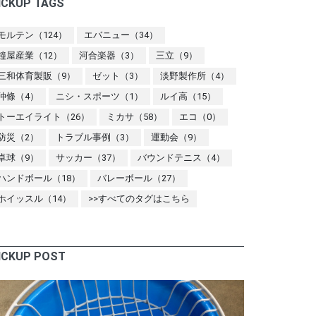
ICKUP TAGS
モルテン（124）
エバニュー（34）
鐘屋産業（12）
河合楽器（3）
三立（9）
三和体育製販（9）
ゼット（3）
淡野製作所（4）
仲條（4）
ニシ・スポーツ（1）
ルイ高（15）
トーエイライト（26）
ミカサ（58）
エコ（0）
防災（2）
トラブル事例（3）
運動会（9）
卓球（9）
サッカー（37）
バウンドテニス（4）
ハンドボール（18）
バレーボール（27）
ホイッスル（14）
>>すべてのタグはこちら
ICKUP POST