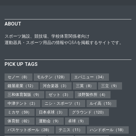
ABOUT
スポーツ施設、競技場、学校体育関係者向け
運動器具・スポーツ用品の情報やQ&Aを掲載するサイトです。
PICK UP TAGS
セノー（8）
モルテン（128）
エバニュー（34）
鐘屋産業（12）
河合楽器（3）
三英（8）
三立（9）
三和体育製販（9）
ゼット（3）
淡野製作所（4）
中津テント（2）
ニシ・スポーツ（1）
ルイ高（15）
ミカサ（59）
日本卓球（3）
グラウンド（120）
体育館（82）
運動会（9）
卓球（9）
バスケットボール（28）
テニス（11）
ハンドボール（18）