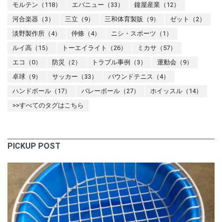
モルテン（118）
エバニュー（33）
鐘屋産業（12）
河合楽器（3）
三立（9）
三和体育製販（9）
ゼット（2）
淡野製作所（4）
仲條（4）
ニシ・スポーツ（1）
ルイ高（15）
トーエイライト（26）
ミカサ（57）
エコ（0）
防災（2）
トラブル事例（3）
運動会（9）
卓球（9）
サッカー（33）
バウンドテニス（4）
ハンドボール（17）
バレーボール（27）
ホイッスル（14）
>>すべてのタグはこちら
PICKUP POST