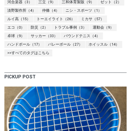
河合楽器（3）
三立（9）
三和体育製販（9）
ゼット（2）
淡野製作所（4）
仲條（4）
ニシ・スポーツ（1）
ルイ高（15）
トーエイライト（26）
ミカサ（57）
エコ（0）
防災（2）
トラブル事例（3）
運動会（9）
卓球（9）
サッカー（33）
バウンドテニス（4）
ハンドボール（17）
バレーボール（27）
ホイッスル（14）
>>すべてのタグはこちら
PICKUP POST